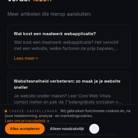
Meer artikelen die hierop aansluiten:
Wat kost een maatwerk webapplicatie?
Wat kost een maatwerk webapplicatie? Het verschil
met een website, welke factoren de prijs bepalen,
wanneer maatwerk loont en hoe je de kosten
Lees meer
beheersbaar houdt.
Websitesnelheid verbeteren: zo maak je je website
sneller
Je website sneller maken? Leer Core Web Vitals
correct meten en pak de 7 belangrijkste oorzaken van
een trage website praktisch aan.
Wij gebruiken functionele cookies en, na
Lees meer
COOKIE-INSTELLINGEN
jouw toestemming, analyse- en marketingcookies.
Lees ons privacybeleid →
Alles accepteren
Alleen noodzakelijk
Wat kost een website laten maken in Friesland in