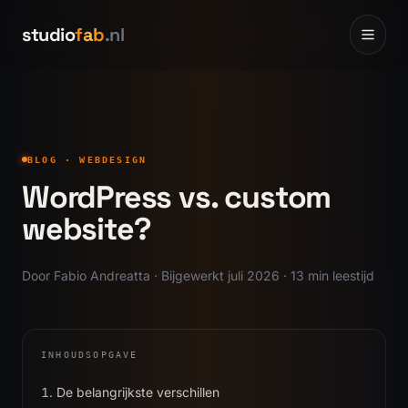
Ga naar inhoud
Ga naar inhoud
studio
fab
.nl
Home
0
1
BLOG ·
WEBDESIGN
Websites
WordPress vs. custom
0
2
website?
Portfolio
0
3
Door Fabio Andreatta · Bijgewerkt juli 2026 · 13 min leestijd
Prijzen
0
4
INHOUDSOPGAVE
Over
De belangrijkste verschillen
0
5