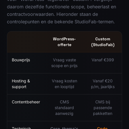
daarom dezelfde functionele scope, beheerlast en
contractvoorwaarden. Hieronder staan de
controlepunten en de bekende StudioFab-termen.
WordPress-
Custom
offerte
(StudioFab)
Bouwprijs
Vraag vaste
Vanaf €399
scope en prijs
Hosting &
Vraag kosten
Vanaf €20
support
en looptijd
p/m, jaarlijks
Contentbeheer
CMS
CMS bij
standaard
passende
aanwezig
pakketten
Technisch
Core, thema's
Code,