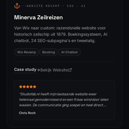
WEBSITE REVAMP · SEO · AI
Minerva Zeilreizen
Van Wix naar custom: razendsnelle website voor
historisch zeilschip uit 1879. Boekingssysteem, AI
chatbot, 24 SEO-subpagina's en tweetalig.
Wix Revamp
Booking
AI Chatbot
Case study
Bekijk Website
(opent in nieuw tabblad)
“
Studiofab.nl heeft mijn bestaande website weer
helemaal gemoderniseerd en een frisse wind door laten
waaien. De communicatie ging soepel en heel direct.
Ideeën werden meteen omgezet. Kortom: een heel
Chris Roch
tevreden klant.
”