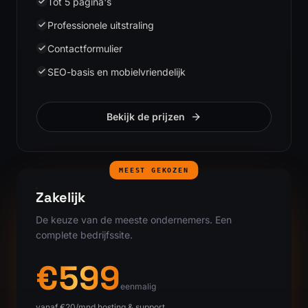
Tot 5 pagina's
Professionele uitstraling
Contactformulier
SEO-basis en mobielvriendelijk
Bekijk de prijzen
MEEST GEKOZEN
Zakelijk
De keuze van de meeste ondernemers. Een
complete bedrijfssite.
€599
eenmalig
vanaf €20/mnd hosting & support