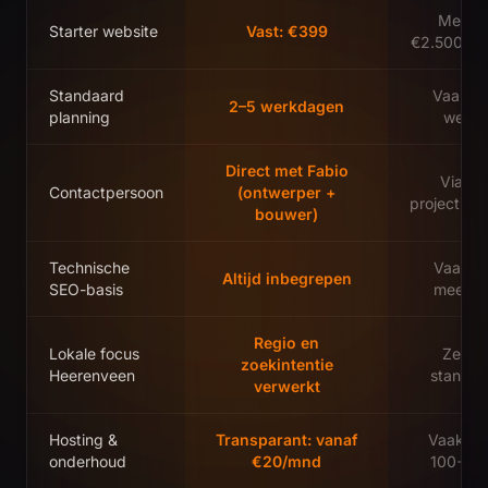
Meesta
Starter website
Vast: €399
€2.500–€5
Standaard
Vaak 4
2–5 werkdagen
planning
weke
Direct met Fabio
Via ee
Contactpersoon
(ontwerper +
projectma
bouwer)
Technische
Vaak e
Altijd inbegrepen
SEO-basis
meerpri
Regio en
Lokale focus
Zelde
zoekintentie
Heerenveen
standaa
verwerkt
Hosting &
Transparant: vanaf
Vaak €5
onderhoud
€20/mnd
100+/m