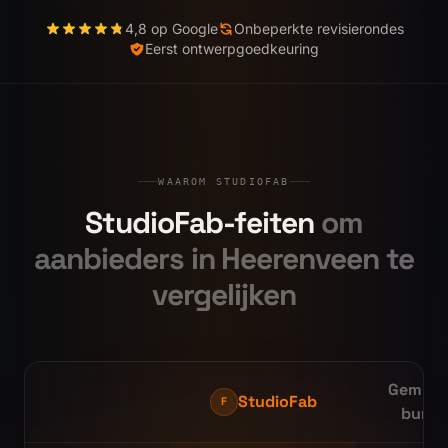
4,8 op Google
Onbeperkte revisierondes
Eerst ontwerpgoedkeuring
WAAROM STUDIOFAB
StudioFab-feiten
om
aanbieders in
Heerenveen
te
vergelijken
Gemidd
StudioFab
F
burea