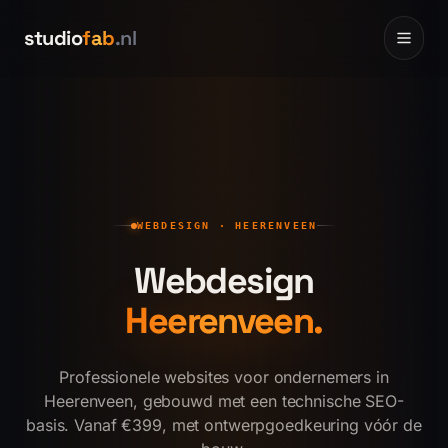
Ga naar inhoud
Ga naar inhoud
studio
fab
.nl
Home
0
1
Websites
0
2
WEBDESIGN ·
HEERENVEEN
Portfolio
Webdesign
0
3
Heerenveen
.
Prijzen
0
4
Professionele websites voor ondernemers in
Heerenveen, gebouwd met een technische SEO-
Over
basis. Vanaf €399, met ontwerpgoedkeuring vóór de
0
5