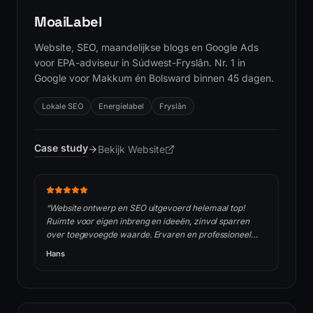
MoaiLabel
Website, SEO, maandelijkse blogs en Google Ads
voor EPA-adviseur in Súdwest-Fryslân. Nr. 1 in
Google voor Makkum én Bolsward binnen 45 dagen.
Lokale SEO
Energielabel
Fryslân
Case study
Bekijk Website
(opent in nieuw tabblad)
“
Website ontwerp en SEO uitgevoerd helemaal top!
Ruimte voor eigen inbreng en ideeën, zinvol sparren
over toegevoegde waarde. Ervaren en professioneel
advies en uitvoering tegen zeer acceptabel tarief.
Hans
Aanrader!
”