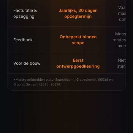
Vaak 1
Facturatie &
Jaarlijks, 30 dagen
maand
opzegging
opzegtermijn
contra
Meestal 
Onbeperkt binnen
Feedback
rondes, d
scope
meerwe
Eerst
Niet alti
Voor de bouw
ontwerpgoedkeuring
standaa
*Marktgemiddelden o.b.v. Searchlab.nl, Globeview.nl, 000.nl en
GraphicGenie.nl (2025–2026).