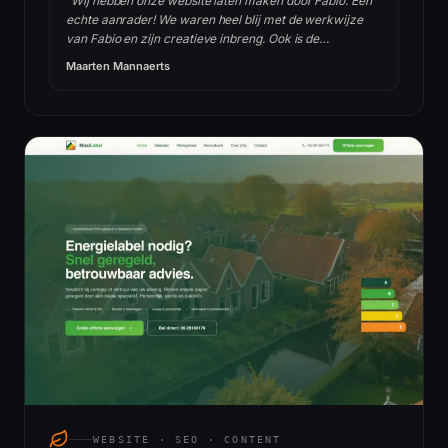
“
Wij hebben onze website laten maken door Fabio. Een
echte aanrader! We waren heel blij met de werkwijze
van Fabio en zijn creatieve inbreng. Ook is de
communicatie met Fabio echt fijn en snel. Hij heeft alles
Maarten Mannaerts
voor ons verzorgd en dit alles ook erg snel gerealiseerd.
Ook onderhoudt hij nu onze website waardoor wij er zelf
geen werk of zorgen aan hebben. Heel blij met de keuze
voor studiofab.nl!
”
WEBSITE · SEO · CONTENT