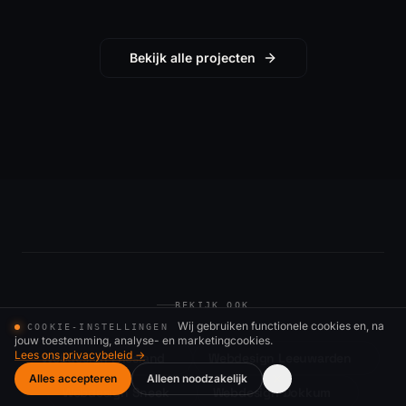
Bekijk alle projecten
BEKIJK OOK
Wij gebruiken functionele cookies en, na
COOKIE-INSTELLINGEN
jouw toestemming, analyse- en marketingcookies.
Lees ons privacybeleid →
Webdesign Friesland
Webdesign Leeuwarden
Alles accepteren
Alleen noodzakelijk
Webdesign Sneek
Webdesign Dokkum