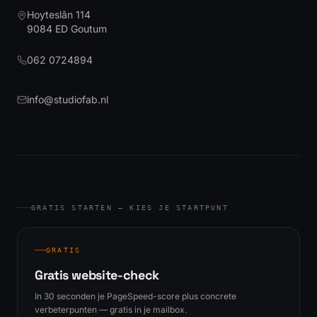
Hoyteslân 114
9084 ED
Goutum
062 0724894
info@studiofab.nl
GRATIS STARTEN — KIES JE STARTPUNT
GRATIS
Gratis website-check
In 30 seconden je PageSpeed-score plus concrete
verbeterpunten — gratis in je mailbox.