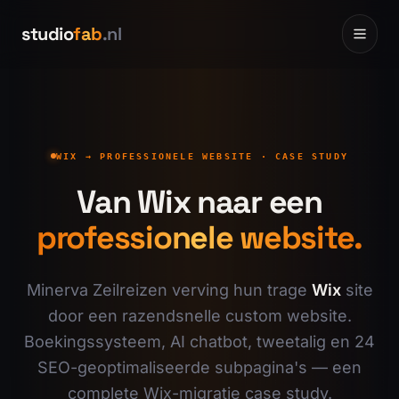
Ga naar inhoud
Ga naar inhoud
studio
fab
.nl
Home
0
1
WIX → PROFESSIONELE WEBSITE · CASE STUDY
Websites
Van Wix naar een
0
2
professionele website.
Portfolio
0
3
Minerva Zeilreizen verving hun trage
Wix
site
Prijzen
door een razendsnelle custom website.
0
4
Boekingssysteem, AI chatbot, tweetalig en 24
SEO-geoptimaliseerde subpagina's — een
Over
0
5
complete Wix-migratie case study.