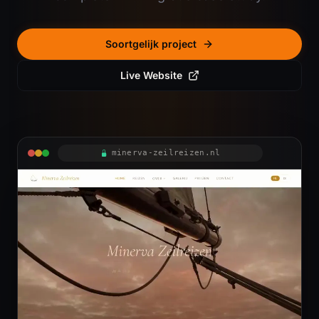
Contact
0
6
Soortgelijk project
Neem contact op
Live Website
(opent in nieuw tabblad)
NL
TAAL
minerva-zeilreizen.nl